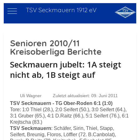
TSV Seckmauern 1912 eV
Mobile Menu Toggle
Senioren 2010/11
Kreisoberliga Berichte
Seckmauern jubelt: 1A steigt
nicht ab, 1B steigt auf
Uli Wagner
Zuletzt aktualisiert: 09. Juni 2011
TSV Seckmauern - TG Ober-Roden 6:1 (1:0)
Tore: 1:0 Thiel (28.), 2:0 Seifert (50.), 3:0 Seifert (64.),
3:1 Gruber (65.), 4:1 D.Raitz (66.), 5:1 Seifert (76.), 6:1
Krejtscha (83.)
TSV Seckmauern
: Schäfer, Sirin, Thiel, Stapp,
Seifert, Breunig, Floros, Löffler (72. B.Canbolat),