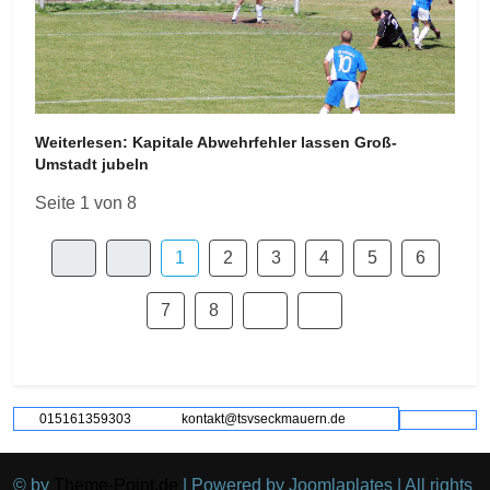
Weiterlesen: Kapitale Abwehrfehler lassen Groß-
Umstadt jubeln
Seite 1 von 8
1
2
3
4
5
6
7
8
015161359303
kontakt@tsvseckmauern.de
© by
Theme-Point.de
| Powered by Joomlaplates | All rights