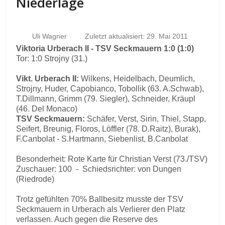
Niederlage
Uli Wagner
Zuletzt aktualisiert: 29. Mai 2011
Viktoria Urberach II - TSV Seckmauern 1:0 (1:0)
Tor: 1:0 Strojny (31.)
Vikt. Urberach II:
Wilkens, Heidelbach, Deumlich,
Strojny, Huder, Capobianco, Tobollik (63. A.Schwab),
T.Dillmann, Grimm (79. Siegler), Schneider, Kräupl
(46. Del Monaco)
TSV Seckmauern:
Schäfer, Verst, Sirin, Thiel, Stapp,
Seifert, Breunig, Floros, Löffler (78. D.Raitz), Burak),
F.Canbolat - S.Hartmann, Siebenlist, B.Canbolat
Besonderheit: Rote Karte für Christian Verst (73./TSV)
Zuschauer: 100 - Schiedsrichter: von Dungen
(Riedrode)
Trotz gefühlten 70% Ballbesitz musste der TSV
Seckmauern in Urberach als Verlierer den Platz
verlassen. Auch gegen die Reserve des