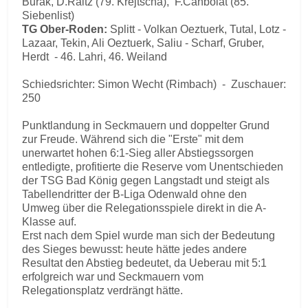
Burak, D.Raitz (79. Krejtscha), F.Canbolat (85.
Siebenlist)
TG Ober-Roden:
Splitt - Volkan Oeztuerk, Tutal, Lotz -
Lazaar, Tekin, Ali Oeztuerk, Saliu - Scharf, Gruber,
Herdt - 46. Lahri, 46. Weiland
Schiedsrichter: Simon Wecht (Rimbach) - Zuschauer:
250
Punktlandung in Seckmauern und doppelter Grund
zur Freude. Während sich die "Erste" mit dem
unerwartet hohen 6:1-Sieg aller Abstiegssorgen
entledigte, profitierte die Reserve vom Unentschieden
der TSG Bad König gegen Langstadt und steigt als
Tabellendritter der B-Liga Odenwald ohne den
Umweg über die Relegationsspiele direkt in die A-
Klasse auf.
Erst nach dem Spiel wurde man sich der Bedeutung
des Sieges bewusst: heute hätte jedes andere
Resultat den Abstieg bedeutet, da Ueberau mit 5:1
erfolgreich war und Seckmauern vom
Relegationsplatz verdrängt hätte.