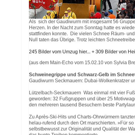
Als sich der Gaudiwurm mit insgesamt 56 Gruppen
Herzen. In der Nacht zum Sonntag hatte es wieder
stattfinden konnte. Die vielen Schnee Räum- und 
Null taten das Übrige. Trotz leichten Schneetre
245 Bilder vom Umzug hier...
+ 309 Bilder von Hei
(aus dem Main-Echo vom 15.02.10 von Sylvia Bre
Schweinegrippe und Schwarz-Gelb im Schnee
Gaudiwurm Seckmauern: Dubai-Wolkenkratzer un
Lützelbach-Seckmauern Was einmal mit vier Fuß
geworden: 32 Fußgruppen und über 25 Motivwage
den mehreren tausend Besuchern beste Partylau
Zu Après-Ski-Hits und Charts-Ohrwürmern tanzten
helau-rufend durch den Ort marschierten. »Für so 
selbstbewusst zur Originalität und Qualität der
das bunte Treiben kommentierte.