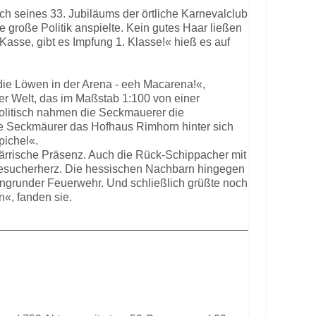
h seines 33. Jubiläums der örtliche Karnevalclub
e große Politik anspielte. Kein gutes Haar ließen
sse, gibt es Impfung 1. Klasse!« hieß es auf
die Löwen in der Arena - eeh Macarena!«,
r Welt, das im Maßstab 1:100 von einer
olitisch nahmen die Seckmauerer die
 die Seckmäurer das Hofhaus Rimhorn hinter sich
ichel«.
närrische Präsenz. Auch die Rück-Schippacher mit
Besucherherz. Die hessischen Nachbarn hingegen
ingrunder Feuerwehr. Und schließlich grüßte noch
«, fanden sie.