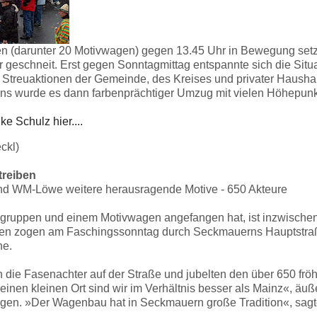
 (darunter 20 Motivwagen) gegen 13.45 Uhr in Bewegung setzte,
 geschneit. Erst gegen Sonntagmittag entspannte sich die Situ
Streuaktionen der Gemeinde, des Kreises und privater Haushalt
ibens wurde es dann farbenprächtiger Umzug mit vielen Höhepunk
ke Schulz hier....
ckl)
treiben
d WM-Löwe weitere herausragende Motive - 650 Akteure
gruppen und einem Motivwagen angefangen hat, ist inzwisch
n zogen am Faschingssonntag durch Seckmauerns Hauptstraße.
ne.
 die Fasenachter auf der Straße und jubelten den über 650 fröh
einen kleinen Ort sind wir im Verhältnis besser als Mainz«, äuß
 Wagen. »Der Wagenbau hat in Seckmauern große Tradition«, sag