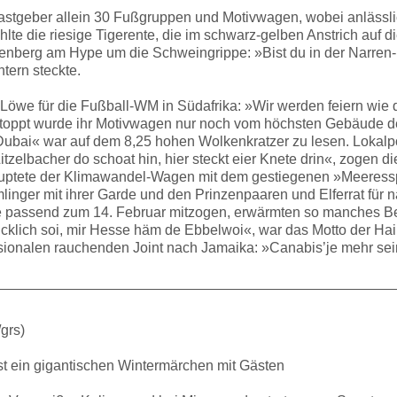
astgeber allein 30 Fußgruppen und Motivwagen, wobei anlässlic
te die riesige Tigerente, die im schwarz-gelben Anstrich auf di
berg am Hype um die Schweingrippe: »Bist du in der Narren-Ka
tern steckte.
öwe für die Fußball-WM in Südafrika: »Wir werden feiern wie 
toppt wurde ihr Motivwagen nur noch vom höchsten Gebäude de
Dubai« war auf dem 8,25 hohen Wolkenkratzer zu lesen. Lokalp
itzelbacher do schoat hin, hier steckt eier Knete drin«, zogen
uptete der Klimawandel-Wagen mit dem gestiegenen »Meeressp
inger mit ihrer Garde und den Prinzenpaaren und Elferrat für 
die passend zum 14. Februar mitzogen, erwärmten so manches 
ücklich soi, mir Hesse häm de Ebbelwoi«, war das Motto der Ha
nalen rauchenden Joint nach Jamaika: »Canabis’je mehr sein
grs)
t ein gigantischen Wintermärchen mit Gästen