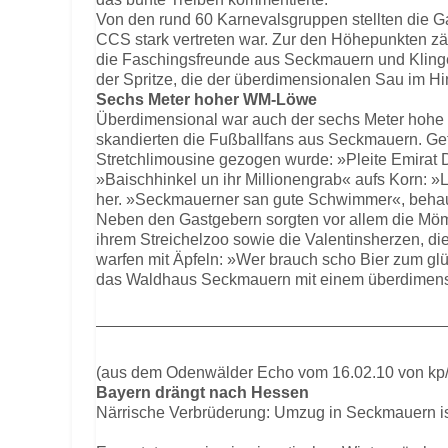
Von den rund 60 Karnevalsgruppen stellten die G
CCS stark vertreten war. Zur den Höhepunkten zähl
die Faschingsfreunde aus Seckmauern und Klingen
der Spritze, die der überdimensionalen Sau im Hin
Sechs Meter hoher WM-Löwe
Überdimensional war auch der sechs Meter hohe L
skandierten die Fußballfans aus Seckmauern. Ge
Stretchlimousine gezogen wurde: »Pleite Emirat 
»Baischhinkel un ihr Millionengrab« aufs Korn: »L
her. »Seckmauerner san gute Schwimmer«, beha
Neben den Gastgebern sorgten vor allem die Möml
ihrem Streichelzoo sowie die Valentinsherzen, 
warfen mit Äpfeln: »Wer brauch scho Bier zum gl
das Waldhaus Seckmauern mit einem überdimensio
(aus dem Odenwälder Echo vom 16.02.10 von kp/
Bayern drängt nach Hessen
Närrische Verbrüderung: Umzug in Seckmauern is