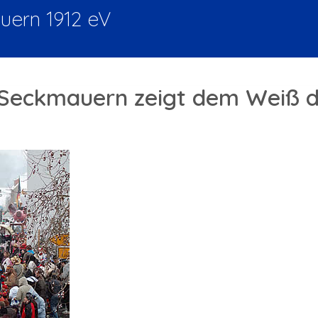
ern 1912 eV
Seckmauern zeigt dem Weiß di