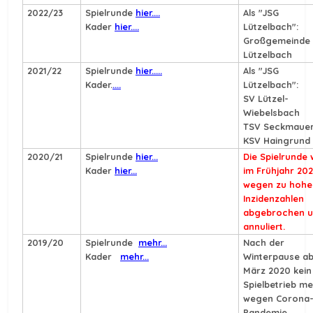
2022/23
Spielrunde
hier....
Als "JSG
Kader
hier....
Lützelbach":
Großgemeinde
Lützelbach
2021/22
Spielrunde
hier.....
Als "JSG
Kader.
....
Lützelbach":
SV Lützel-
Wiebelsbach
TSV Seckmaue
KSV Haingrund​
2020/21
Spielrunde
hier...
Die Spielrunde 
Kader
hier...
im Frühjahr 202
wegen zu hohe
Inzidenzahlen
abgebrochen 
annuliert.
2019/20
Spielrunde
mehr...
Nach der
Kader
mehr...
Winterpause a
März 2020 kein
Spielbetrieb m
wegen Corona
Pandemie