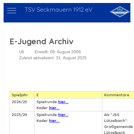
TSV Seckmauern 1912 eV
Mobile Menu Toggle
E-Jugend Archiv
Uli
Erstellt: 09. August 2009
Zuletzt aktualisiert: 31. August 2025
Spieljahr
E
Kommentare
2024/25
Spielrunde
hier....
Kader
hier....
2023/24
Spielrunde
hier....
Als "JSG
Kader
hier....
Lützelbach":
Großgemeinde
Lützelbach