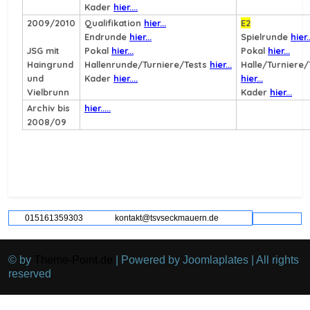
Kader
hier....
2009/2010
Qualifikation
hier...
E2
Endrunde
hier...
Spielrunde
hier..
JSG mit
Pokal
hier...
Pokal
hier...
Haingrund
Hallenrunde/Turniere/Tests
hier...
Halle/Turniere/
und
Kader
hier....
hier...
Vielbrunn
Kader
hier...
Archiv bis
hier.....
2008/09
015161359303
kontakt@tsvseckmauern.de
© by
Theme-Point.de
| Powered by Joomlaplates | All rights
reserved