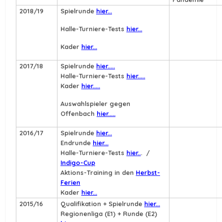
2018/19
Spielrunde
hier...
Halle-Turniere-Tests
hier...
Kader
hier...
2017/18
Spielrunde
hier.....
Halle-Turniere-Tests
hier.....
Kader
hier.....
Auswahlspieler gegen
Offenbach
hier.....
2016/17
Spielrunde
hier...
Endrunde
hier...
Halle-Turniere-Tests
hier..
. /
Indigo-Cup
Aktions-Training in den
Herbst-
Ferien
Kader
hier...
2015/16
Qualifikation + Spielrunde
hier...
Regionenliga (E1) + Runde (E2)