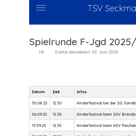
TSV Seckmau
Mobile Menu Toggle
Spielrunde F-Jgd 2025
Uli
Zuletzt aktualisiert: 02. Juni 2026
Datum
Zeit
Infos
30.08.25
12.30
Kinderfestival bei der SG Sand
06.09.25
12.30
Kinderfestival beim SSV Brensb
13.09.25
12.30
Kinderfestival beim KSV Reichel