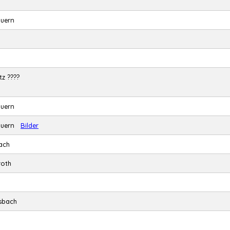
auern
tz ????
auern
mauern
Bilder
ach
roth
lsbach