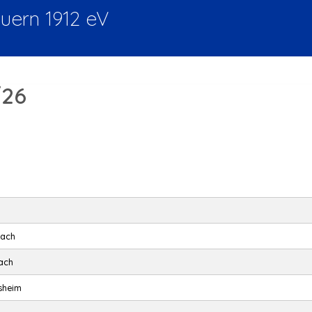
ern 1912 eV
/26
bach
ach
sheim