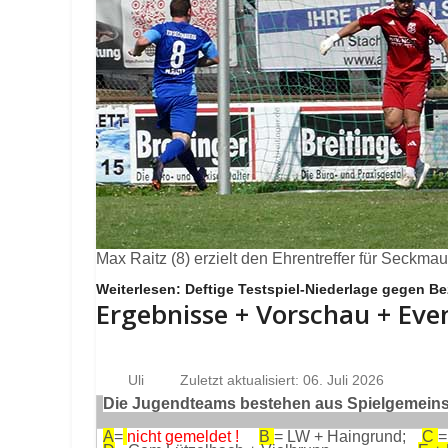
Max Raitz (8) erzielt den Ehrentreffer für Seckma
Weiterlesen: Deftige Testspiel-Niederlage gegen Be
Ergebnisse + Vorschau + Eve
Uli
Zuletzt aktualisiert: 06. Juli 2026
Die Jugendteams bestehen aus Spielgemeinsc
A
=
nicht gemeldet !
B
= LW + Haingrund;
C
=