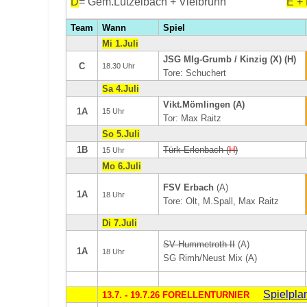
D
= Gem.Lützelbach + Vielbrunn
E +
Team
Wann
Spiel
Mi 1.Juli
JSG Mlg-Grumb / Kinzig (X) (H)
C
18.30 Uhr
Tore: Schuchert
Sa 4.Juli
Vikt.Mömlingen (A)
1A
15 Uhr
Tor: Max Raitz
So 5.Juli
1B
Türk Erlenbach (
H
)
15 Uhr
Mo 6.Juli
FSV Erbach
(A)
1A
18 Uhr
Tore: Olt, M.Spall, Max Raitz
Di 7.Juli
SV Hummetroth II
(A)
1A
18 Uhr
SG Rimh/Neust Mix (A)
Spielpla
13.7. - 19.7.26 FORELLENTURNIER