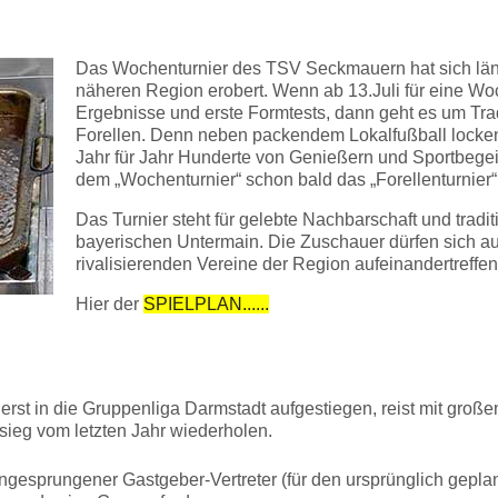
Das Wochenturnier des TSV Seckmauern hat sich läng
näheren Region erobert. Wenn ab 13.Juli für eine Woch
Ergebnisse und erste Formtests, dann geht es um Tra
Forellen. Denn neben packendem Lokalfußball locken d
Jahr für Jahr Hunderte von Genießern und Sportbegeis
dem „Wochenturnier“ schon bald das „Forellenturnie
Das Turnier steht für gelebte Nachbarschaft und trad
bayerischen Untermain. Die Zuschauer dürfen sich auf
rivalisierenden Vereine der Region aufeinandertreffe
Hier der
SPIELPLAN......
e erst in die Gruppenliga Darmstadt aufgestiegen, reist mit groß
rsieg vom letzten Jahr wiederholen.
 eingesprungener Gastgeber-Vertreter (für den ursprünglich gepla