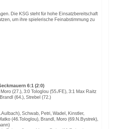
gen. Die KSG steht für hohe Einsatzbereitschaft
utzen, um ihre spielerische Feinabstimmung zu
Seckmauern 6:1 (2:0)
0 Moro (27.), 3:0 Tologlou (55./FE), 3:1 Max Raitz
 Brandl (64.), Strebel (72.)
.Aulbach), Schwab, Petri, Wadel, Kinstler,
atko (46.Tologlou), Brandl, Moro (69.N.Bystrek),
mann)