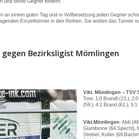
in und seine Gegner fordern.
ann an einem guten Tag und in Vollbesetzung jeden Gegner schla
agenden Einzelkönner in den Reihen. Sie wollen das Turnier n
e gegen Bezirksligist Mömlingen
Vikt. Mömlingen – TSV 
Tore: 1:0 Brandl (15.), 2:
(59.), 4:1 Brand (62.), 5:1
Vikt.Mömlingen
: Abb (46
Giambrone (64.Specht), M
Strebel, Koller (69.Bach