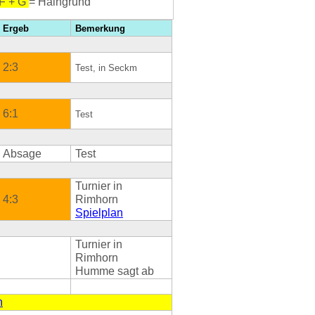
 F + G
= Haingrund
Ergeb
Bemerkung
2:3
Test, in Seckm
6:1
Test
Absage
Test
Turnier in
4:3
Rimhorn
Spielplan
Turnier in
Rimhorn
Humme sagt ab
n