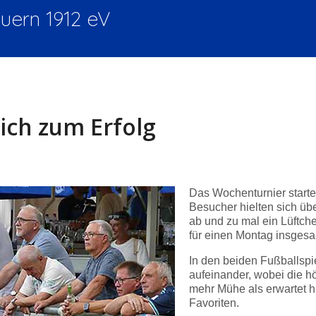
ern 1912 eV
ich zum Erfolg
Das Wochenturnier start
Besucher hielten sich üb
ab und zu mal ein Lüftche
für einen Montag insgesam
In den beiden Fußballspi
aufeinander, wobei die h
mehr Mühe als erwartet ha
Favoriten.