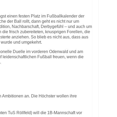
st einen festen Platz im Fußballkalender der
e der Ball rollt, dann geht es nicht nur um
dition, Nachbarschaft, Derbygefühl – und auch um
ie frisch zubereiteten, knusprigen Forellen, die
terte anziehen. So blieb es nicht aus, dass aus
r“ wurde und umgekehrt.
itionelle Duelle im vorderen Odenwald und am
 leidenschaftlichen Fußball freuen, wenn die
n.
en Ambitionen an. Die Höchster wollen ihre
nten TuS Röllfeld) will die 1B-Mannschaft vor