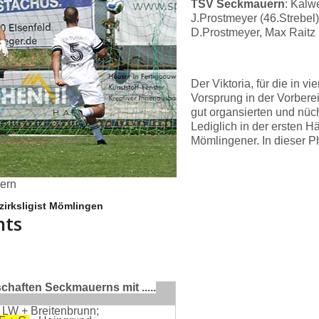
TSV Seckmauern
: Kalw
J.Prostmeyer (46.Strebel),
D.Prostmeyer, Max Raitz 
Der Viktoria, für die in 
Vorsprung in der Vorbere
gut organsierten und nüc
Lediglich in der ersten H
Mömlingener. In dieser P
uern
zirksligist Mömlingen
nts
haften Seckmauerns mit .....
 LW + Breitenbrunn;