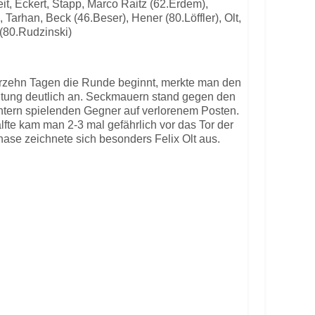
eit, Eckert, Stapp, Marco Raitz (62.Erdem),
 Tarhan, Beck (46.Beser), Hener (80.Löffler), Olt,
(80.Rudzinski)
vierzehn Tagen die Runde beginnt, merkte man den
itung deutlich an. Seckmauern stand gegen den
htern spielenden Gegner auf verlorenem Posten.
älfte kam man 2-3 mal gefährlich vor das Tor der
hase zeichnete sich besonders Felix Olt aus.