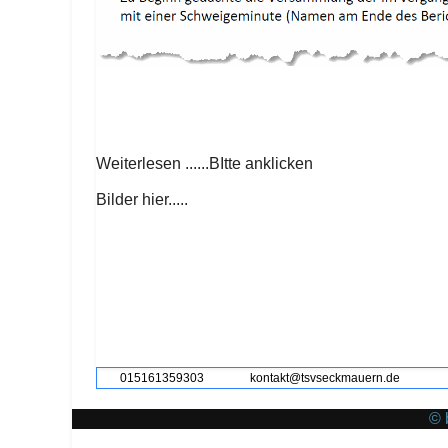
Weiterlesen ......BItte anklicken
Bilder hier.....
Vorheriger Beitrag: In Münster: Alles wie gehabt
Zurück
015161359303
kontakt@tsvseckmauern.de
© 