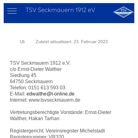
TSV Seckmauern 1912 eV
Mobile Menu Toggle
Uli
Zuletzt aktualisiert: 23. Februar 2023
TSV Seckmauern 1912 e.V.
c/o Ernst-Dieter Walther
Siedlung 45
64750 Seckmauern
Telefon: 0151 613 593 03
E-Mail:
edwalthe@t-online.de
Internet: www.tsvseckmauern.de
Vertretungsberechtigte Vorstände: Ernst-Dieter
Walther, Hakan Tarhan
Registergericht: Vereinsregister Michelstadt
Registernummer: VR320