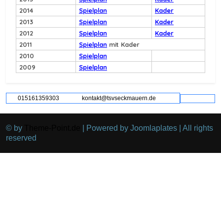
2014
Spielplan
Kader
2013
Spielplan
Kader
2012
Spielplan
Kader
2011
Spielplan
mit Kader
2010
Spielplan
2009
Spielplan
015161359303
kontakt@tsvseckmauern.de
© by
Theme-Point.de
| Powered by Joomlaplates | All rights
reserved