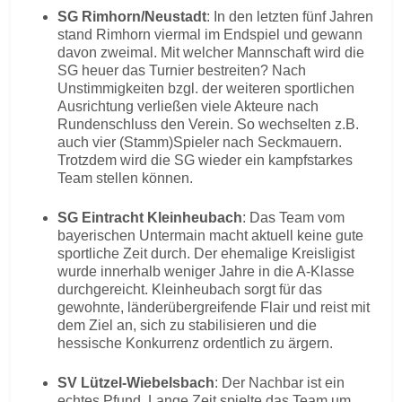
SG Rimhorn/Neustadt
: In den letzten fünf Jahren
stand Rimhorn viermal im Endspiel und gewann
davon zweimal. Mit welcher Mannschaft wird die
SG heuer das Turnier bestreiten? Nach
Unstimmigkeiten bzgl. der weiteren sportlichen
Ausrichtung verließen viele Akteure nach
Rundenschluss den Verein. So wechselten z.B.
auch vier (Stamm)Spieler nach Seckmauern.
Trotzdem wird die SG wieder ein kampfstarkes
Team stellen können.
SG Eintracht Kleinheubach
: Das Team vom
bayerischen Untermain macht aktuell keine gute
sportliche Zeit durch. Der ehemalige Kreisligist
wurde innerhalb weniger Jahre in die A-Klasse
durchgereicht. Kleinheubach sorgt für das
gewohnte, länderübergreifende Flair und reist mit
dem Ziel an, sich zu stabilisieren und die
hessische Konkurrenz ordentlich zu ärgern.
SV Lützel-Wiebelsbach
: Der Nachbar ist ein
echtes Pfund. Lange Zeit spielte das Team um