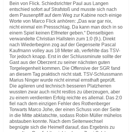
Bein von Flick. Schiedsrichter Paul aus Langen
entschied sofort auf Strafstoß und musste sich nach
dem Pausenpfiff auf dem Weg zur Kabine noch einige
Worte von Marco Flick anhören: „Das war gar nix,
nicht einmal ein Pressschlag. Da kann man doch in so
einem Spiel keinen Elfmeter geben.“ Denselbigen
verwandelte Christian Hallstein zum 1:0 (9.). Direkt
nach Wiederbeginn zog auf der Gegenseite Pascal
Kaufmann volley aus 18 Meter ab, verfehlte das TSV-
Tor jedoch knapp. Erst in der Schlussminute sollte der
Gast aus der Oberzent zu seiner nächsten guten
Torgelegenheit kommen. Die Offensive der SGR fand
an diesem Tag praktisch nicht statt. TSV-Schlussmann
Marius Ninger wurde nicht einmal ernsthaft geprüft.
Die agileren und technisch besseren Platzherren
wussten zwar auch nicht restlos zu überzeugen, aber
zu einem verdienten Erfolg reichte es allemal. Das 2:0
fiel nach dem einzigen Fehler des Rothenberger
Torwarts Marco Johe, der einen Schuss von der Seite
in die Mitte abklatschte, sodass Robin Müller mühelos
abstauben konnte. Nach dem Seitenwechsel
begnügte sich die Heimelf darauf, das Ergebnis zu