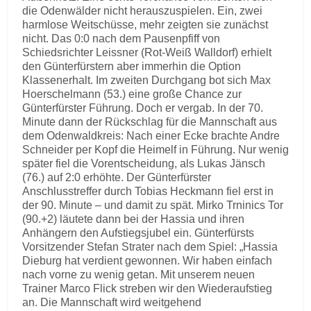
die Odenwälder nicht herauszuspielen. Ein, zwei
harmlose Weitschüsse, mehr zeigten sie zunächst
nicht. Das 0:0 nach dem Pausenpfiff von
Schiedsrichter Leissner (Rot-Weiß Walldorf) erhielt
den Günterfürstern aber immerhin die Option
Klassenerhalt. Im zweiten Durchgang bot sich Max
Hoerschelmann (53.) eine große Chance zur
Günterfürster Führung. Doch er vergab. In der 70.
Minute dann der Rückschlag für die Mannschaft aus
dem Odenwaldkreis: Nach einer Ecke brachte Andre
Schneider per Kopf die Heimelf in Führung. Nur wenig
später fiel die Vorentscheidung, als Lukas Jänsch
(76.) auf 2:0 erhöhte. Der Günterfürster
Anschlusstreffer durch Tobias Heckmann fiel erst in
der 90. Minute – und damit zu spät. Mirko Trninics Tor
(90.+2) läutete dann bei der Hassia und ihren
Anhängern den Aufstiegsjubel ein. Günterfürsts
Vorsitzender Stefan Strater nach dem Spiel: „Hassia
Dieburg hat verdient gewonnen. Wir haben einfach
nach vorne zu wenig getan. Mit unserem neuen
Trainer Marco Flick streben wir den Wiederaufstieg
an. Die Mannschaft wird weitgehend