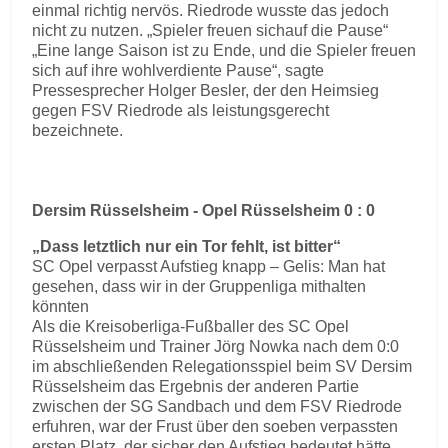
einmal richtig nervös. Riedrode wusste das jedoch
nicht zu nutzen. „Spieler freuen sichauf die Pause“
„Eine lange Saison ist zu Ende, und die Spieler freuen
sich auf ihre wohlverdiente Pause“, sagte
Pressesprecher Holger Besler, der den Heimsieg
gegen FSV Riedrode als leistungsgerecht
bezeichnete.
Dersim Rüsselsheim - Opel Rüsselsheim 0 : 0
„Dass letztlich nur ein Tor fehlt, ist bitter“
SC Opel verpasst Aufstieg knapp – Gelis: Man hat
gesehen, dass wir in der Gruppenliga mithalten
könnten
Als die Kreisoberliga-Fußballer des SC Opel
Rüsselsheim und Trainer Jörg Nowka nach dem 0:0
im abschließenden Relegationsspiel beim SV Dersim
Rüsselsheim das Ergebnis der anderen Partie
zwischen der SG Sandbach und dem FSV Riedrode
erfuhren, war der Frust über den soeben verpassten
ersten Platz, der sicher den Aufstieg bedeutet hätte,