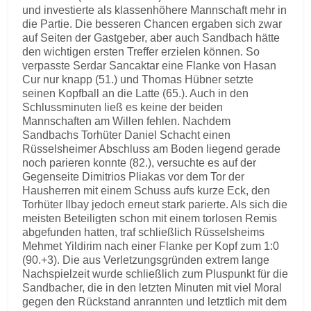
und investierte als klassenhöhere Mannschaft mehr in
die Partie. Die besseren Chancen ergaben sich zwar
auf Seiten der Gastgeber, aber auch Sandbach hätte
den wichtigen ersten Treffer erzielen können. So
verpasste Serdar Sancaktar eine Flanke von Hasan
Cur nur knapp (51.) und Thomas Hübner setzte
seinen Kopfball an die Latte (65.). Auch in den
Schlussminuten ließ es keine der beiden
Mannschaften am Willen fehlen. Nachdem
Sandbachs Torhüter Daniel Schacht einen
Rüsselsheimer Abschluss am Boden liegend gerade
noch parieren konnte (82.), versuchte es auf der
Gegenseite Dimitrios Pliakas vor dem Tor der
Hausherren mit einem Schuss aufs kurze Eck, den
Torhüter Ilbay jedoch erneut stark parierte. Als sich die
meisten Beteiligten schon mit einem torlosen Remis
abgefunden hatten, traf schließlich Rüsselsheims
Mehmet Yildirim nach einer Flanke per Kopf zum 1:0
(90.+3). Die aus Verletzungsgründen extrem lange
Nachspielzeit wurde schließlich zum Pluspunkt für die
Sandbacher, die in den letzten Minuten mit viel Moral
gegen den Rückstand anrannten und letztlich mit dem