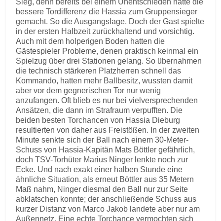
Sieg, denn bereits bei einem Unentschieden hätte die
bessere Tordifferenz die Hassia zum Gruppensieger
gemacht. So die Ausgangslage. Doch der Gast spielte
in der ersten Halbzeit zurückhaltend und vorsichtig.
Auch mit dem holperigen Boden hatten die
Gästespieler Probleme, denen praktisch keinmal ein
Spielzug über drei Stationen gelang. So übernahmen
die technisch stärkeren Platzherren schnell das
Kommando, hatten mehr Ballbesitz, wussten damit
aber vor dem gegnerischen Tor nur wenig
anzufangen. Oft blieb es nur bei vielversprechenden
Ansätzen, die dann im Strafraum verpufften. Die
beiden besten Torchancen von Hassia Dieburg
resultierten von daher aus Freistößen. In der zweiten
Minute senkte sich der Ball nach einem 30-Meter-
Schuss von Hassia-Kapitän Mats Böttler gefährlich,
doch TSV-Torhüter Marius Ninger lenkte noch zur
Ecke. Und nach exakt einer halben Stunde eine
ähnliche Situation, als erneut Böttler aus 35 Metern
Maß nahm, Ninger diesmal den Ball nur zur Seite
abklatschen konnte; der anschließende Schuss aus
kurzer Distanz von Marco Jakob landete aber nur am
Außennetz. Eine echte Torchance vermochten sich