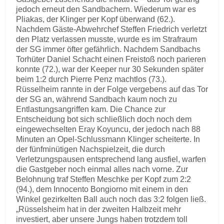
jedoch erneut den Sandbachern. Wiederum war es
Pliakas, der Klinger per Kopf überwand (62.).
Nachdem Gäste-Abwehrchef Steffen Friedrich verletzt
den Platz verlassen musste, wurde es im Strafraum
der SG immer öfter gefährlich. Nachdem Sandbachs
Torhüter Daniel Schacht einen Freistoß noch parieren
konnte (72.), war der Keeper nur 30 Sekunden später
beim 1:2 durch Pierre Penz machtlos (73.).
Rüsselheim rannte in der Folge vergebens auf das Tor
der SG an, während Sandbach kaum noch zu
Entlastungsangriffen kam. Die Chance zur
Entscheidung bot sich schließlich doch noch dem
eingewechselten Eray Koyuncu, der jedoch nach 88
Minuten an Opel-Schlussmann Klinger scheiterte. In
der fünfminütigen Nachspielzeit, die durch
Verletzungspausen entsprechend lang ausfiel, warfen
die Gastgeber noch einmal alles nach vorne. Zur
Belohnung traf Steffen Meschke per Kopf zum 2:2
(94.), dem Innocento Bongiorno mit einem in den
Winkel gezirkelten Ball auch noch das 3:2 folgen ließ.
„Rüsselsheim hat in der zweiten Halbzeit mehr
investiert, aber unsere Jungs haben trotzdem toll