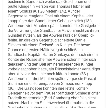
bestimmte Sandbach weiter das Geschehen und
prüfte Klinger in Person von Thomas Hübner mit
einem Schuss aus 20 Metern (14.). Auf der
Gegenseite reagierte Opel mit einem Kopfball, der
knapp über das Sandbacher Gehäuse strich (18.).
Wiederum vier Minuten später konnten die Gastgeber
die Verwirrung der Sandbacher Abwehr nicht zu ihren
Gunsten nutzen, als der Abwehr kurz der Überblick
fehlte. Im direkten Gegenzug scheiterte Daniel
Simoes mit einem Freistoß an Klinger. Die beste
Chance der ersten Hälfte vergab schließlich
Sandbachs Kapitän Harun Sarikaya, der nach einem
Konter die Rüsselsheimer Abwehr schon hinter sich
gelassen und den Ball am herauseilenden Klinger
vorbeigeschoben hatte, ein Rüsselsheimer Verteidiger
aber kurz vor der Linie noch klären konnte (33.).
Wiederum nur drei Minuten später verpasste Pascal
Stummer eine Hereingabe von Simoes nur knapp
(36.). Die Gastgeber konnten ihre letzte Konter-
Gelegenheit vor dem Pausenpfiff durch Schiedsrichter
Frederik Angermaier (Bad Camberg) ebenfalls nicht
nutzen. Nach dem Seitenwechsel übernahmen die
Gastgeber zusehends die Initiative – das Tor gelang