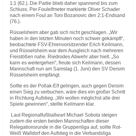
1:1 (62.). Die Partie blieb daher spannend bis zum
Schluss. Per Foulelfmeter markierte Oliver Schader
nach einem Foul an Toni Bozanovic den 2:1-Endsand
(76.).
Rüsselsheim aber gab sich nicht geschlagen. „Wir
haben in den letzten Minuten noch schwer gekämpft“,
beobachtete FSV-Ehrenvorsitzender Erich Keilmann,
und Rüsselsheim war dem Ausgleich nach mehreren
Freistößen nahe. Riedrodes Abwehr aber hielt. „So
kann es weitergehen“, freute sich Keilmann, dessen
Mannschaft nun am Samstag (1. Juni) den SV Dersim
Rüsselsheim empfängt.
Sollte es der Pollak-Elf gelingen, auch gegen Dersim
einen Sieg zu verbuchen, wäre dies ein großer Schritt
in Richtung Aufstieg. „Wir wollen möglichst alle drei
Spiele gewinnen“, stellte Keilmann klar.
Laut Regionalfußballwart Michael Sobota steigen
zudem die ersten beiden Mannschaften dieser
Relegationsrunde in die Gruppenliga auf, sollte Rot-
Weiß Walldorf den Aufstieg in die Verbandsliga