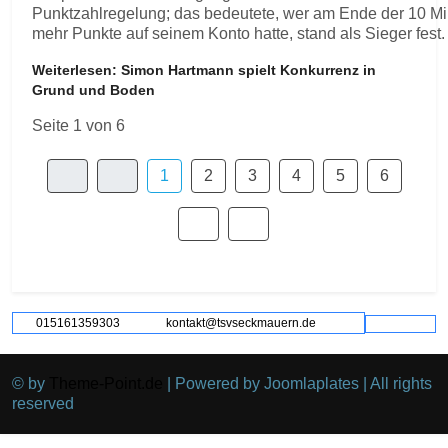
Punktzahlregelung; das bedeutete, wer am Ende der 10 M
mehr Punkte auf seinem Konto hatte, stand als Sieger fest.
Weiterlesen: Simon Hartmann spielt Konkurrenz in
Grund und Boden
Seite 1 von 6
1
2
3
4
5
6
015161359303
kontakt@tsvseckmauern.de
© by
Theme-Point.de
| Powered by Joomlaplates | All rights
reserved