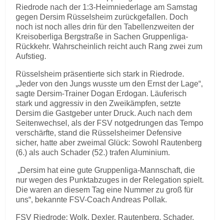
Riedrode nach der 1:3-Heimniederlage am Samstag
gegen Dersim Rüsselsheim zurückgefallen. Doch
noch ist noch alles drin für den Tabellenzweiten der
Kreisoberliga Bergstraße in Sachen Gruppenliga-
Rückkehr. Wahrscheinlich reicht auch Rang zwei zum
Aufstieg.
Rüsselsheim präsentierte sich stark in Riedrode.
„Jeder von den Jungs wusste um den Ernst der Lage“,
sagte Dersim-Trainer Dogan Erdogan. Läuferisch
stark und aggressiv in den Zweikämpfen, setzte
Dersim die Gastgeber unter Druck. Auch nach dem
Seitenwechsel, als der FSV notgedrungen das Tempo
verschärfte, stand die Rüsselsheimer Defensive
sicher, hatte aber zweimal Glück: Sowohl Rautenberg
(6.) als auch Schader (52.) trafen Aluminium.
„Dersim hat eine gute Gruppenliga-Mannschaft, die
nur wegen des Punktabzuges in der Relegation spielt.
Die waren an diesem Tag eine Nummer zu groß für
uns“, bekannte FSV-Coach Andreas Pollak.
FSV Riedrode: Wolk, Dexler, Rautenberg, Schader,