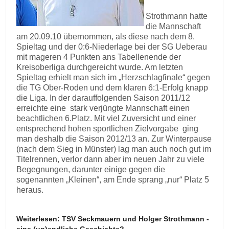
Strothmann hatte
die Mannschaft
am 20.09.10 übernommen, als diese nach dem 8.
Spieltag und der 0:6-Niederlage bei der SG Ueberau
mit mageren 4 Punkten ans Tabellenende der
Kreisoberliga durchgereicht wurde. Am letzten
Spieltag erhielt man sich im „Herzschlagfinale“ gegen
die TG Ober-Roden und dem klaren 6:1-Erfolg knapp
die Liga. In der darauffolgenden Saison 2011/12
erreichte eine stark verjüngte Mannschaft einen
beachtlichen 6.Platz. Mit viel Zuversicht und einer
entsprechend hohen sportlichen Zielvorgabe ging
man deshalb die Saison 2012/13 an. Zur Winterpause
(nach dem Sieg in Münster) lag man auch noch gut im
Titelrennen, verlor dann aber im neuen Jahr zu viele
Begegnungen, darunter einige gegen die
sogenannten „Kleinen“, am Ende sprang „nur“ Platz 5
heraus.
Weiterlesen: TSV Seckmauern und Holger Strothmann -