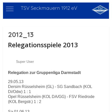
TSV Seckmauern 1912 eV
Mobile Menu Toggle
2012_13
Relegationsspiele 2013
Super User
Relegation zur Gruppenliga Darmstadt
29.05.13
Dersim Rüsselsheim (GL) - SG Sandbach (KOL
Di/Odw) 1 : 1
Opel Rüsselsheim (KOL DA/GG) - FSV Riedrode
(KOL Bergstr.) 1 : 2
Sa 01.06.13