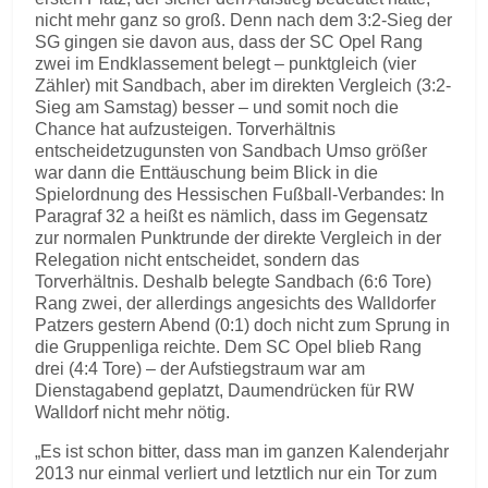
nicht mehr ganz so groß. Denn nach dem 3:2-Sieg der
SG gingen sie davon aus, dass der SC Opel Rang
zwei im Endklassement belegt – punktgleich (vier
Zähler) mit Sandbach, aber im direkten Vergleich (3:2-
Sieg am Samstag) besser – und somit noch die
Chance hat aufzusteigen. Torverhältnis
entscheidetzugunsten von Sandbach Umso größer
war dann die Enttäuschung beim Blick in die
Spielordnung des Hessischen Fußball-Verbandes: In
Paragraf 32 a heißt es nämlich, dass im Gegensatz
zur normalen Punktrunde der direkte Vergleich in der
Relegation nicht entscheidet, sondern das
Torverhältnis. Deshalb belegte Sandbach (6:6 Tore)
Rang zwei, der allerdings angesichts des Walldorfer
Patzers gestern Abend (0:1) doch nicht zum Sprung in
die Gruppenliga reichte. Dem SC Opel blieb Rang
drei (4:4 Tore) – der Aufstiegstraum war am
Dienstagabend geplatzt, Daumendrücken für RW
Walldorf nicht mehr nötig.
„Es ist schon bitter, dass man im ganzen Kalenderjahr
2013 nur einmal verliert und letztlich nur ein Tor zum