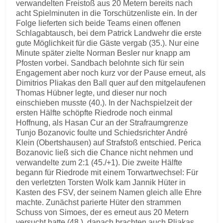
verwandelten Freistoß aus 20 Metern bereits nach
acht Spielminuten in die Torschützenliste ein. In der
Folge lieferten sich beide Teams einen offenen
Schlagabtausch, bei dem Patrick Landwehr die erste
gute Möglichkeit für die Gäste vergab (35.). Nur eine
Minute später zielte Norman Besler nur knapp am
Pfosten vorbei. Sandbach belohnte sich für sein
Engagement aber noch kurz vor der Pause erneut, als
Dimitrios Pliakas den Ball quer auf den mitgelaufenen
Thomas Hübner legte, und dieser nur noch
einschieben musste (40.). In der Nachspielzeit der
ersten Hälfte schöpfte Riedrode noch einmal
Hoffnung, als Hasan Cur an der Strafraumgrenze
Tunjo Bozanovic foulte und Schiedsrichter André
Klein (Obertshausen) auf Strafstoß entschied. Perica
Bozanovic ließ sich die Chance nicht nehmen und
verwandelte zum 2:1 (45./+1). Die zweite Hälfte
begann für Riedrode mit einem Torwartwechsel: Für
den verletzten Torsten Wolk kam Jannik Hüter in
Kasten des FSV, der seinem Namen gleich alle Ehre
machte. Zunächst parierte Hüter den strammen
Schuss von Simoes, der es erneut aus 20 Metern
versucht hatte (48.), danach brachten auch Pliakas