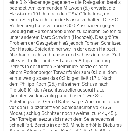
eine 0:2-Niederlage gegeben – die Relegation bereits
beendet. Am kommenden Mittwoch (5.) erwartet die
Hassia um 19 Uhr noch den TSV Günterfürst, der
einen Sieg braucht, um die Klasse zu halten. Die SG
Rothenberg hatte vor runde 300 Zuschauern gegen
Dieburg mit Personalproblemen zu kämpfen. So fehlte
unter anderem Marc Schwinn (Hochzeit). Das größte
Problem der Gastgeber hieß jedoch Torsten Schnitzer.
Der Hassia-Spielertrainer war in der ersten Halbzeit
überhaupt nicht zu bremsen und schoss in dieser Zeit
alle vier Treffer für die Elf aus der A-Liga Dieburg.
Bereits in der fünften Spielminute netzte er nach
einem Rothenberger Torwartfehler zum 0:1 ein, dem
er nur wenig später das 0:2 folgen ließ (17.). Nach
dem Philipp Koch (25.) mit seinem Schuss nach
Freistoß für den Anschlusstreffer gesorgt hatte,
„konnten wir kurzzeitig paroli bieten“, wie SG-
Abteilungsleiter Gerald Kabel sagte. Aber unmittelbar
vor dem Halbzeitpfiff von Schiedsrichter Volk (SG
Modau) schlug Schnitzer noch zweimal zu (44., 45.).
Der Torreigen setzte sich nach dem Seitenwechsel
schnell fort. Bereits in der 50. Minute erhöhte Dieburgs
Spanier Alonso Fran per Kopf auf 1:5. Mats Böttler