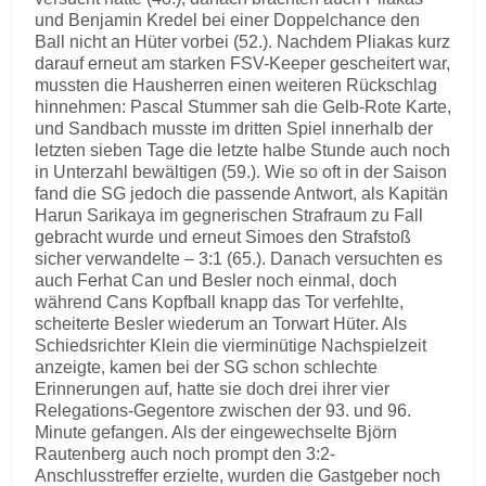
und Benjamin Kredel bei einer Doppelchance den
Ball nicht an Hüter vorbei (52.). Nachdem Pliakas kurz
darauf erneut am starken FSV-Keeper gescheitert war,
mussten die Hausherren einen weiteren Rückschlag
hinnehmen: Pascal Stummer sah die Gelb-Rote Karte,
und Sandbach musste im dritten Spiel innerhalb der
letzten sieben Tage die letzte halbe Stunde auch noch
in Unterzahl bewältigen (59.). Wie so oft in der Saison
fand die SG jedoch die passende Antwort, als Kapitän
Harun Sarikaya im gegnerischen Strafraum zu Fall
gebracht wurde und erneut Simoes den Strafstoß
sicher verwandelte – 3:1 (65.). Danach versuchten es
auch Ferhat Can und Besler noch einmal, doch
während Cans Kopfball knapp das Tor verfehlte,
scheiterte Besler wiederum an Torwart Hüter. Als
Schiedsrichter Klein die vierminütige Nachspielzeit
anzeigte, kamen bei der SG schon schlechte
Erinnerungen auf, hatte sie doch drei ihrer vier
Relegations-Gegentore zwischen der 93. und 96.
Minute gefangen. Als der eingewechselte Björn
Rautenberg auch noch prompt den 3:2-
Anschlusstreffer erzielte, wurden die Gastgeber noch