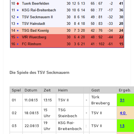
Die Spiele des TSV Seckmauern
Spiel
Datum
Zeit
Heim
Gast
Ergeb.
Türk
01
11.08.13
13:15
TSV II
-
3:1
Breuberg
15
TSG
02
18.08.13
-
TSV II
4:0
Uhr
Steinbach
19
KSG Rai-
03
22.08.13
:
TSV II
1:3
Uhr
Breitenbach