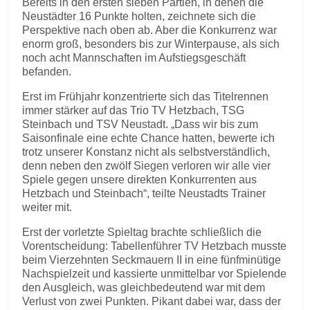
Bereits in den ersten sieben Partien, in denen die
Neustädter 16 Punkte holten, zeichnete sich die
Perspektive nach oben ab. Aber die Konkurrenz war
enorm groß, besonders bis zur Winterpause, als sich
noch acht Mannschaften im Aufstiegsgeschäft
befanden.
Erst im Frühjahr konzentrierte sich das Titelrennen
immer stärker auf das Trio TV Hetzbach, TSG
Steinbach und TSV Neustadt. „Dass wir bis zum
Saisonfinale eine echte Chance hatten, bewerte ich
trotz unserer Konstanz nicht als selbstverständlich,
denn neben den zwölf Siegen verloren wir alle vier
Spiele gegen unsere direkten Konkurrenten aus
Hetzbach und Steinbach“, teilte Neustadts Trainer
weiter mit.
Erst der vorletzte Spieltag brachte schließlich die
Vorentscheidung: Tabellenführer TV Hetzbach musste
beim Vierzehnten Seckmauern II in eine fünfminütige
Nachspielzeit und kassierte unmittelbar vor Spielende
den Ausgleich, was gleichbedeutend war mit dem
Verlust von zwei Punkten. Pikant dabei war, dass der