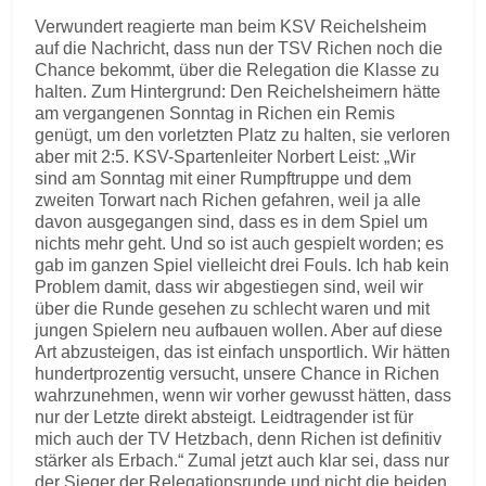
Verwundert reagierte man beim KSV Reichelsheim
auf die Nachricht, dass nun der TSV Richen noch die
Chance bekommt, über die Relegation die Klasse zu
halten. Zum Hintergrund: Den Reichelsheimern hätte
am vergangenen Sonntag in Richen ein Remis
genügt, um den vorletzten Platz zu halten, sie verloren
aber mit 2:5. KSV-Spartenleiter Norbert Leist: „Wir
sind am Sonntag mit einer Rumpftruppe und dem
zweiten Torwart nach Richen gefahren, weil ja alle
davon ausgegangen sind, dass es in dem Spiel um
nichts mehr geht. Und so ist auch gespielt worden; es
gab im ganzen Spiel vielleicht drei Fouls. Ich hab kein
Problem damit, dass wir abgestiegen sind, weil wir
über die Runde gesehen zu schlecht waren und mit
jungen Spielern neu aufbauen wollen. Aber auf diese
Art abzusteigen, das ist einfach unsportlich. Wir hätten
hundertprozentig versucht, unsere Chance in Richen
wahrzunehmen, wenn wir vorher gewusst hätten, dass
nur der Letzte direkt absteigt. Leidtragender ist für
mich auch der TV Hetzbach, denn Richen ist definitiv
stärker als Erbach.“ Zumal jetzt auch klar sei, dass nur
der Sieger der Relegationsrunde und nicht die beiden