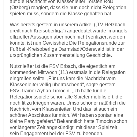
auf die Nachricht von Klassenleiter Torsten Roß
(Otzberg) reagiert, dass sie nun doch nicht Relegation
spielen muss, sondern die Klasse gehalten hat.
Was bereits gestern in unserem Artikel („TV Hetzbach
greift nach Kreisoberliga“) angedeutet wurde, mangels
offizieller Aussagen aber noch nicht verifiziert werden
konnte, ist nun Gewissheit: Die Relegationsrunde zur
Fußball-Kreisoberliga Darmstadt/Odenwald ist in der
ursprünglichen Zusammenstellung Geschichte.
Nutznießer ist die FSV Erbach, die eigentlich am
kommenden Mittwoch (11.) erstmals in die Relegation
eingreifen sollte. „Für uns kam die Nachricht vom
Klassenleiter völlig überraschend“, sagte gestern
FSV-Trainer Ayhan Timocin. „Ich hatte für die
Relegationsspiele schon alle Spieler mobilisiert, die
noch fit zu kriegen waren. Umso schöner natürlich die
Nachricht vom Klassenleiter. Und das ist auch ein
schöner Abschluss für mich. Wir haben spontan eine
kleine Party gefeiert.“ Bekanntlich hatte Timocin schon
vor längerer Zeit angekündigt, mit dieser Spielzeit
sein Engagement bei der FSV zu beenden.