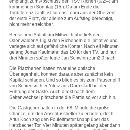
empfängt zum Abschluss den TSV Richen (0/2:4) am
kommenden Sonntag (15.). Da am Ende die
Tordifferenz zählt, ist für das Team aus der Oberzent
der erste Platz, der alleine zum Aufstieg berechtigt,
nicht mehr erreichbar.
Bei seinem Auftritt am Mittwoch überließ der
Odenwälder A-Ligist den Richenern die Initiative und
verlegte sich auf gefährliche Konter. Nach elf Minuten
gelang Jonas Kaufmann das 1:0 für den TV, und nur
drei Minuten später legte Jan Schwinn zum2:0 nach.
Die Platzherren hatten zwar eine optische
Überlegenheit, konnten daraus aber zunächst kein
Kapital schlagen. Und so blieb es bis zum Pausenpfiff
von Schiedsrichter Yildiz aus Darmstadt bei der
Führung der Gäste. Auch direkt nach dem
Seitenwechsel plätscherte die Partie so vor sich hin.
Die Gastgeber hatten in der 68. Minute die große
Chance, um den Anschlusstreffer zu erzielen, doch
Artur Koch zog den Foulelfmeter knapp über das
Hetzbacher Tor. Vier Minuten später gelang aber dann