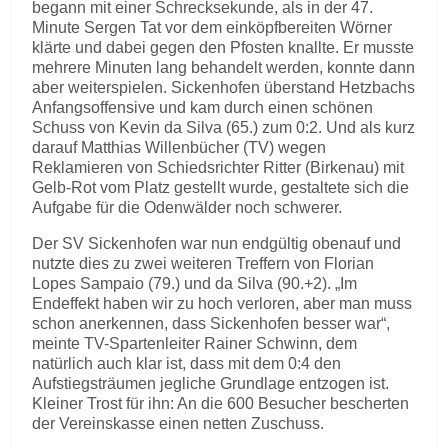
begann mit einer Schrecksekunde, als in der 47.
Minute Sergen Tat vor dem einköpfbereiten Wörner
klärte und dabei gegen den Pfosten knallte. Er musste
mehrere Minuten lang behandelt werden, konnte dann
aber weiterspielen. Sickenhofen überstand Hetzbachs
Anfangsoffensive und kam durch einen schönen
Schuss von Kevin da Silva (65.) zum 0:2. Und als kurz
darauf Matthias Willenbücher (TV) wegen
Reklamieren von Schiedsrichter Ritter (Birkenau) mit
Gelb-Rot vom Platz gestellt wurde, gestaltete sich die
Aufgabe für die Odenwälder noch schwerer.
Der SV Sickenhofen war nun endgültig obenauf und
nutzte dies zu zwei weiteren Treffern von Florian
Lopes Sampaio (79.) und da Silva (90.+2). „Im
Endeffekt haben wir zu hoch verloren, aber man muss
schon anerkennen, dass Sickenhofen besser war“,
meinte TV-Spartenleiter Rainer Schwinn, dem
natürlich auch klar ist, dass mit dem 0:4 den
Aufstiegsträumen jegliche Grundlage entzogen ist.
Kleiner Trost für ihn: An die 600 Besucher bescherten
der Vereinskasse einen netten Zuschuss.