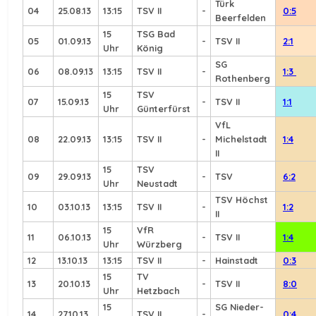
Türk
04
25.08.13
13:15
TSV II
-
0:5
Beerfelden
15
TSG Bad
05
01.09.13
-
TSV II
2:1
Uhr
König
SG
06
08.09.13
13:15
TSV II
-
1:3
Rothenberg
15
TSV
07
15.09.13
-
TSV II
1:1
Uhr
Günterfürst
VfL
08
22.09.13
13:15
TSV II
-
Michelstadt
1:4
II
15
TSV
09
29.09.13
-
TSV
6:2
Uhr
Neustadt
TSV Höchst
10
03.10.13
13:15
TSV II
-
1:2
II
15
VfR
11
06.10.13
-
TSV II
1:4
Uhr
Würzberg
12
13.10.13
13:15
TSV II
-
Hainstadt
0:3
15
TV
13
20.10.13
-
TSV II
8:0
Uhr
Hetzbach
15
SG Nieder-
14
27.10.13
TSV II
-
0:4