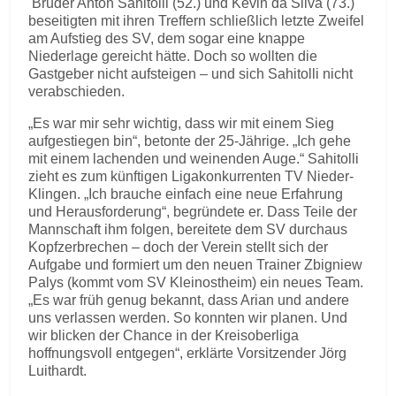
Bruder Anton Sahitolli (52.) und Kevin da Silva (73.)
beseitigten mit ihren Treffern schließlich letzte Zweifel
am Aufstieg des SV, dem sogar eine knappe
Niederlage gereicht hätte. Doch so wollten die
Gastgeber nicht aufsteigen – und sich Sahitolli nicht
verabschieden.
„Es war mir sehr wichtig, dass wir mit einem Sieg
aufgestiegen bin“, betonte der 25-Jährige. „Ich gehe
mit einem lachenden und weinenden Auge.“ Sahitolli
zieht es zum künftigen Ligakonkurrenten TV Nieder-
Klingen. „Ich brauche einfach eine neue Erfahrung
und Herausforderung“, begründete er. Dass Teile der
Mannschaft ihm folgen, bereitete dem SV durchaus
Kopfzerbrechen – doch der Verein stellt sich der
Aufgabe und formiert um den neuen Trainer Zbigniew
Palys (kommt vom SV Kleinostheim) ein neues Team.
„Es war früh genug bekannt, dass Arian und andere
uns verlassen werden. So konnten wir planen. Und
wir blicken der Chance in der Kreisoberliga
hoffnungsvoll entgegen“, erklärte Vorsitzender Jörg
Luithardt.