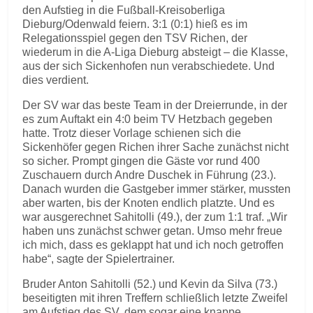
den Aufstieg in die Fußball-Kreisoberliga
Dieburg/Odenwald feiern. 3:1 (0:1) hieß es im
Relegationsspiel gegen den TSV Richen, der
wiederum in die A-Liga Dieburg absteigt – die Klasse,
aus der sich Sickenhofen nun verabschiedete. Und
dies verdient.
Der SV war das beste Team in der Dreierrunde, in der
es zum Auftakt ein 4:0 beim TV Hetzbach gegeben
hatte. Trotz dieser Vorlage schienen sich die
Sickenhöfer gegen Richen ihrer Sache zunächst nicht
so sicher. Prompt gingen die Gäste vor rund 400
Zuschauern durch Andre Duschek in Führung (23.).
Danach wurden die Gastgeber immer stärker, mussten
aber warten, bis der Knoten endlich platzte. Und es
war ausgerechnet Sahitolli (49.), der zum 1:1 traf. „Wir
haben uns zunächst schwer getan. Umso mehr freue
ich mich, dass es geklappt hat und ich noch getroffen
habe“, sagte der Spielertrainer.
Bruder Anton Sahitolli (52.) und Kevin da Silva (73.)
beseitigten mit ihren Treffern schließlich letzte Zweifel
am Aufstieg des SV, dem sogar eine knappe