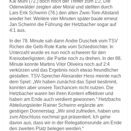
Kai Muhl (72.) doch noch der Treffer zum 1:2. Die
Odenwälder zeigten aber Moral und stellten durch
Lars Erik Schwinn (76.) den alten Zwei-Tore-Abstand
wieder her. Weitere vier Minuten später baute erneut
Jan Schwinn die Führung der Hetzbacher sogar auf
4:1 aus.
In der 78. Minute sah dann Andre Duschek vom TSV
Richen die Gelb-Rote Karte vom Schiedsrichter. In
Unterzahl wurde es nun noch schwerer für den
Kreisoberligisten, die Partie noch zu drehen. In der 88.
Minute konnte Martins Vitor Oliveira noch auf 2:4
verkürzen und das Ergebnis noch etwas freundlicher
gestalten. TSV-Sprecher Alexander Hess meinte nach
dem Spiel: „Wir haben zunächst das Spiel bestimmt,
konnten aber unsere Torchancen nicht nutzen. Die
Hetzbacher waren bei ihren Kontern effektiver und
haben am Ende auch verdient gewonnen.“ Hetzbachs
Abteilungsleiter Rainer Schwinn ergänzte am
gestrigen Donnerstag: „Wir sind zufrieden, haben uns
zum Abschluss nochmal gut präsentiert. Ich gehe
davon aus, dass wir in der Relegationsrunde am Ende
den zweiten Platz belegen werden.“