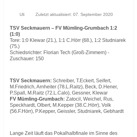
Uli
Zuletzt aktualisiert: 07. September 2020
TSV Seckmauern – FV Mümling-Grumbach 1:2
(1:0)
Tore: 1:0 Klewar (21.), 1:1 C.Hörr (68.), 1:2 Studniarek
(75.)
Schiedsrichter: Florian Tech (Groß-Zimmern) -
Zuschauer: 150
TSV Seckmauern:
Schreiber, T.Eckert, Seifert,
M.Friedrich, Arnheiter (78.L.Raitz), Beck, D.Hener,
P.Spall, M.Raitz (72.L.Calo), Gessner, Klewar
FV Mümling-Grumbach:
Zatocil, Weichel, Rus,
Speckhardt, Olbert, M.Kepper (38.C.Hörr), Volk
(56.F.Hörr), P.Kepper, Geissler, Studniarek, Gebhardt
Lange Zeit läuft das Pokalhalbfinale im Sinne des